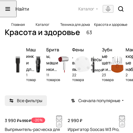
Каталог
Главная
Каталог
Техника для дома
Красота и здоровье
Красота и здоровье
63
Маш
Бритв
Фены
Зубн
Ма
инк
ы,
,
ые
кю
Весы
и
маши
выпр
щетк
ые
4
для
нки
ямит
и и
на
товара
1
11
22
23
2
стр
для
ели
ирри
ры 
товар
товаров
товара
товара
тов
ижк
стриж
гато
пи
и
ки и
ры
и
трим
Все фильтры
Сначала популярные
меры
3 990 ₽
-20%
2 990 ₽
4 990 ₽
Выпрямитель-расческа для
Ирригатор Soocas W3 Pro,