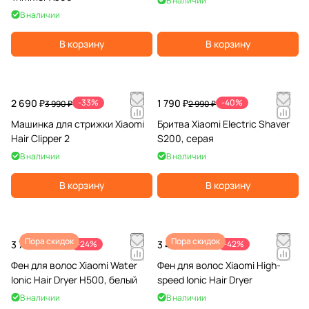
В наличии
В наличии
В корзину
В корзину
2 690 ₽
-33%
1 790 ₽
-40%
3 990 ₽
2 990 ₽
Машинка для стрижки Xiaomi
Бритва Xiaomi Electric Shaver
Hair Clipper 2
S200, серая
В наличии
В наличии
В корзину
В корзину
Пора скидок
Пора скидок
3 790 ₽
-24%
3 490 ₽
-42%
4 990 ₽
5 990 ₽
Фен для волос Xiaomi Water
Фен для волос Xiaomi High-
Ionic Hair Dryer H500, белый
speed Ionic Hair Dryer
В наличии
В наличии