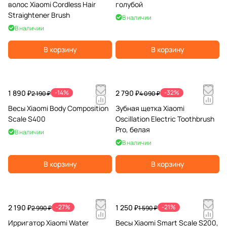
волос Xiaomi Cordless Hair
голубой
Straightener Brush
В наличии
В наличии
В корзину
В корзину
1 890 ₽
-14%
2 790 ₽
-32%
2 190 ₽
4 090 ₽
Весы Xiaomi Body Composition
Зубная щетка Xiaomi
Scale S400
Oscillation Electric Toothbrush
Pro, белая
В наличии
В наличии
В корзину
В корзину
2 190 ₽
-27%
1 250 ₽
-21%
2 990 ₽
1 590 ₽
Ирригатор Xiaomi Water
Весы Xiaomi Smart Scale S200,