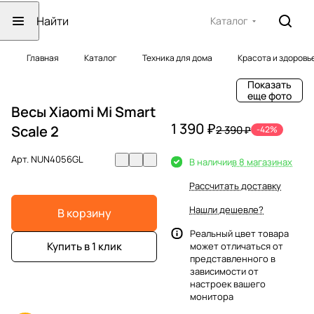
Каталог
Главная
Каталог
Техника для дома
Красота и здоровь
Показать
еще фото
Весы Xiaomi Mi Smart
1 390 ₽
Scale 2
2 390 ₽
-42%
Арт.
NUN4056GL
В наличии
в 8 магазинах
Рассчитать доставку
Нашли дешевле?
В корзину
Реальный цвет товара
Купить в 1 клик
может отличаться от
представленного в
зависимости от
настроек вашего
монитора