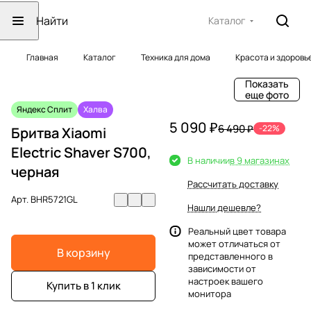
Каталог
Главная
Каталог
Техника для дома
Красота и здоровь
Показать
еще фото
Яндекс Сплит
Халва
5 090 ₽
6 490 ₽
-22%
Бритва Xiaomi
Electric Shaver S700,
В наличии
в 9 магазинах
черная
Рассчитать доставку
Арт.
BHR5721GL
Нашли дешевле?
Реальный цвет товара
может отличаться от
В корзину
представленного в
зависимости от
настроек вашего
Купить в 1 клик
монитора