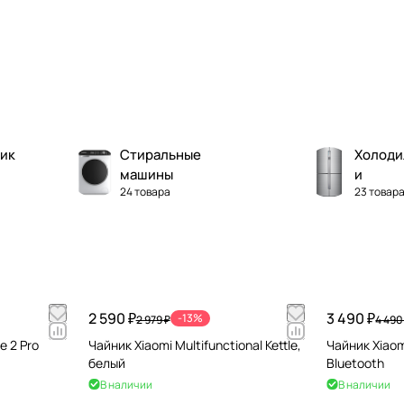
ик
Стиральные
Холоди
машины
и
24 товара
23 товар
2 590 ₽
3 490 ₽
-13%
2 979 ₽
4 490
e 2 Pro
Чайник Xiaomi Multifunctional Kettle,
Чайник Xiaomi
белый
Bluetooth
В наличии
В наличии