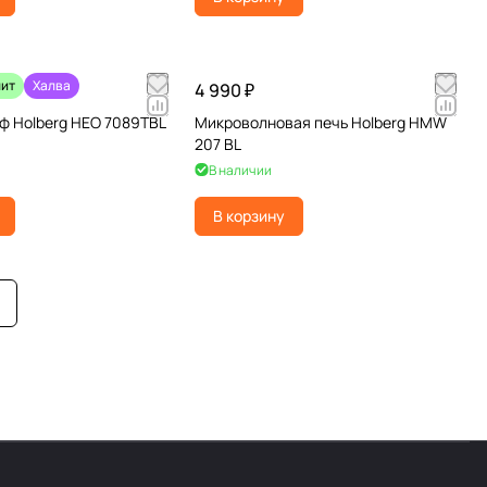
лит
Халва
4 990 ₽
ф Holberg HEO 7089TBL
Микроволновая печь Holberg HMW
207 BL
В наличии
В корзину