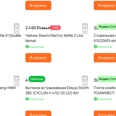
В корзину
В корзину
Яндекс Сп
2 490 ₽
22 990 ₽
-13%
2 864 ₽
tle S1 Double
Чайник Xiaomi Electric Kettle 2 Lite,
Стиральная
белый
61022WDi sli
В наличии
В наличии
В корзину
В корзину
Новинка
Яндекс Сп
4 990 ₽
36 990 ₽
berg HWM
Вытяжка встраиваемая Eleyus Storm
Плита комби
380 (CYCLON H 470) 50 LED WH
FCMW58077
В наличии
В наличии
В корзину
В корзину