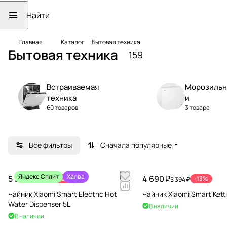
Главная
Каталог
Бытовая техника
Бытовая техника
159
Встраиваемая
Морозильн
техника
и
60 товаров
3 товара
Все фильтры
Сначала популярные
Яндекс Сплит
Халва
5 990 ₽
4 690 ₽
-25%
-13%
7 990 ₽
5 394 ₽
Чайник Xiaomi Smart Electric Hot
Чайник Xiaomi Smart Kettl
Water Dispenser 5L
В наличии
В наличии