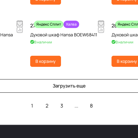
Яндекс Сплит
Халва
Яндекс Сп
27 990 ₽
28 990 ₽
 Hansa
Духовой шкаф Hansa BOEW68411
Духовой шка
В наличии
В наличии
В корзину
В корзину
Загрузить еще
1
2
3
...
8