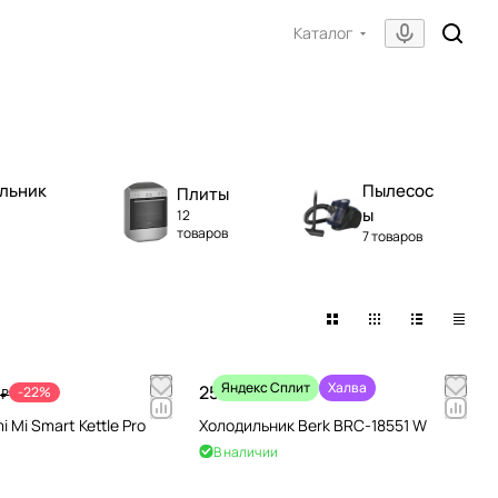
Каталог
льник
Пылесос
Плиты
ы
12
товаров
а
7 товаров
Яндекс Сплит
Халва
25 990 ₽
-22%
 ₽
 Mi Smart Kettle Pro
Холодильник Berk BRC-18551 W
В наличии