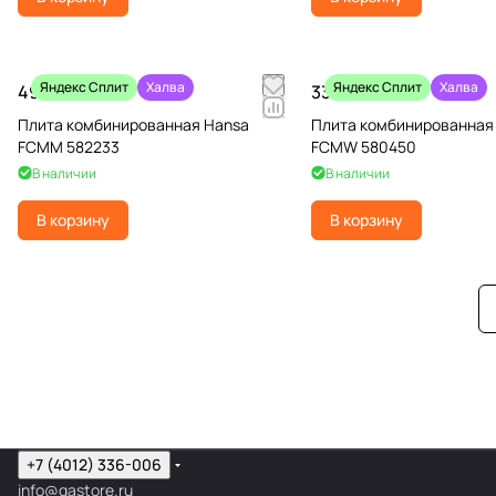
Яндекс Сплит
Халва
Яндекс Сплит
Халва
49 990 ₽
33 990 ₽
Плита комбинированная Hansa
Плита комбинированная
FCMM 582233
FCMW 580450
В наличии
В наличии
В корзину
В корзину
+7 (4012) 336-006
info@gastore.ru