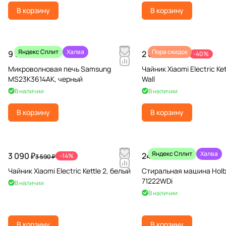
В корзину
В корзину
Яндекс Сплит
Халва
Пора скидок
9 990 ₽
2 690 ₽
-40%
4 490 ₽
Микроволновая печь Samsung
Чайник Xiaomi Electric Ket
MS23K3614AK, черный
Wall
В наличии
В наличии
В корзину
В корзину
Яндекс Сплит
Халва
3 090 ₽
24 990 ₽
-14%
3 590 ₽
Чайник Xiaomi Electric Kettle 2, белый
Стиральная машина Hol
71222WDi
В наличии
В наличии
В корзину
В корзину