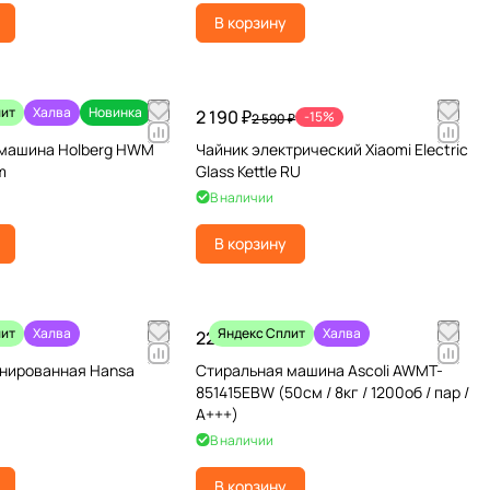
В корзину
лит
Халва
Новинка
2 190 ₽
-15%
2 590 ₽
 машина Holberg HWM
Чайник электрический Xiaomi Electric
m
Glass Kettle RU
В наличии
В корзину
лит
Халва
Яндекс Сплит
Халва
22 990 ₽
нированная Hansa
Стиральная машина Ascoli AWMT-
851415EBW (50см / 8кг / 1200об / пар /
A+++)
В наличии
В корзину