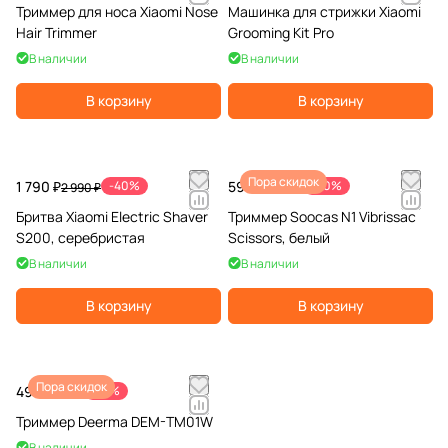
Триммер для носа Xiaomi Nose
Машинка для стрижки Xiaomi
Hair Trimmer
Grooming Kit Pro
В наличии
В наличии
В корзину
В корзину
Пора скидок
1 790 ₽
-40%
590 ₽
-60%
2 990 ₽
1 490 ₽
Бритва Xiaomi Electric Shaver
Триммер Soocas N1 Vibrissac
S200, серебристая
Scissors, белый
В наличии
В наличии
В корзину
В корзину
Пора скидок
490 ₽
-51%
990 ₽
Триммер Deerma DEM-TM01W
В наличии