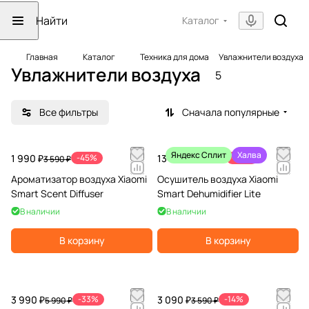
Каталог
Главная
Каталог
Техника для дома
Увлажнители воздуха
Увлажнители воздуха
5
Все фильтры
Сначала популярные
Яндекс Сплит
Халва
1 990 ₽
-45%
13 990 ₽
-26%
3 590 ₽
18 990 ₽
Ароматизатор воздуха Xiaomi
Осушитель воздуха Xiaomi
Smart Scent Diffuser
Smart Dehumidifier Lite
В наличии
В наличии
В корзину
В корзину
3 990 ₽
-33%
3 090 ₽
-14%
5 990 ₽
3 590 ₽