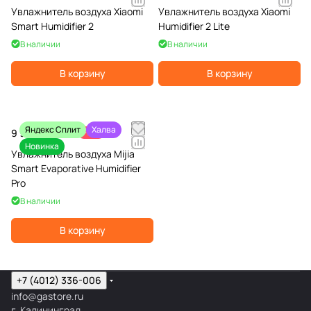
Увлажнитель воздуха Xiaomi
Увлажнитель воздуха Xiaomi
Smart Humidifier 2
Humidifier 2 Lite
В наличии
В наличии
В корзину
В корзину
Яндекс Сплит
Халва
9 990 ₽
-9%
10 990 ₽
Новинка
Увлажнитель воздуха Mijia
Smart Evaporative Humidifier
Pro
В наличии
В корзину
+7 (4012) 336-006
info@gastore.ru
г. Калининград