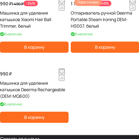
Пора скидок
990 ₽
-34%
1 790 ₽
-49%
1 490 ₽
3 490 ₽
Машинка для удаления
Отпариватель ручной Deerma
катышков Xiaomi Hair Ball
Portable Steam Ironing DEM-
Trimmer, белый
HS007, белый
В наличии
В наличии
В корзину
В корзину
990 ₽
Машинка для удаления
катышков Deerma Rechargeable
(DEM-MQ600)
В наличии
В корзину
Связаться с нами