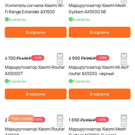
Усилитель сигнала Xiaomi Wi-
Маршрутизатор Xiaomi Mesh
Fi Range Extender AX1500
System AX3000 NE
В наличии
В наличии
В корзину
В корзину
4 700 ₽
-14%
4 990 ₽
-29%
5 490 ₽
6 990 ₽
Маршрутизатор Xiaomi Router
Маршрутизатор Xiaomi Mi AIoT
AX3000T
router AX3200, черный
В наличии
В наличии
В корзину
В корзину
Пора скидок
2 490 ₽
-38%
1 690 ₽
-43%
3 990 ₽
2 990 ₽
Маршрутизатор Xiaomi Router
Маршрутизатор Xiaomi Mesh