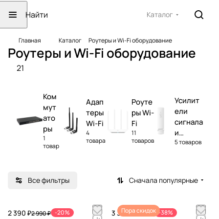
Каталог
Главная
Каталог
Роутеры и Wi-Fi оборудование
Роутеры и Wi-Fi оборудование
21
Ком
Усилит
Адап
Роуте
мут
ели
теры
ры Wi-
ато
сигнала
Wi-Fi
Fi
ры
и
4
11
1
товара
товаров
5 товаров
репите
товар
ры
Все фильтры
Сначала популярные
Пора скидок
2 390 ₽
-20%
3 390 ₽
-38%
2 990 ₽
5 490 ₽