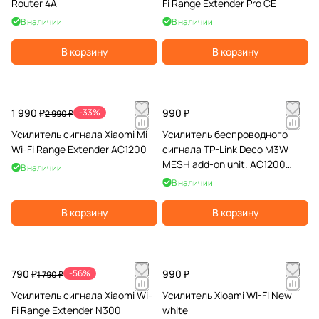
Router 4A
Fi Range Extender Pro CE
В наличии
В наличии
В корзину
В корзину
1 990 ₽
-33%
990 ₽
2 990 ₽
Усилитель сигнала Xiaomi Mi
Усилитель беспроводного
Wi-Fi Range Extender AC1200
сигнала TP-Link Deco M3W
MESH add-on unit. AC1200
В наличии
Домашний Mesh Wi-Fi
В наличии
В корзину
В корзину
790 ₽
-56%
990 ₽
1 790 ₽
Усилитель сигнала Xiaomi Wi-
Усилитель Xioami WI-FI New
Fi Range Extender N300
white