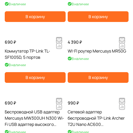
В наличии
В наличии
В корзину
В корзину
690 ₽
4 390 ₽
Коммутатор TP-Link TL-
WI-FI роутер Mercusys MR50G
SF1005D, 5 портов
В наличии
В наличии
В корзину
В корзину
690 ₽
990 ₽
Беспроводной USB адаптер
Сетевой адаптер
Mercusys MW300UH N300 Wi-
беспроводной TP-Link Archer
Fi USB адаптер высокого
T2U Nano AC600
усиления
Двухдиапазонный 1T1R, до 433
В наличии
В наличии