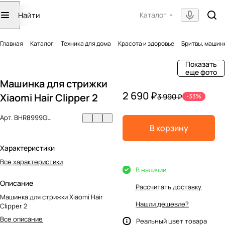
Каталог
Главная
Каталог
Техника для дома
Красота и здоровье
Бритвы, машин
Показать
еще фото
Машинка для стрижки
2 690 ₽
Xiaomi Hair Clipper 2
3 990 ₽
-33%
Арт.
BHR8999GL
В корзину
Характеристики
Все характеристики
В наличии
Описание
Рассчитать доставку
Машинка для стрижки Xiaomi Hair
Нашли дешевле?
Clipper 2
Все описание
Реальный цвет товара