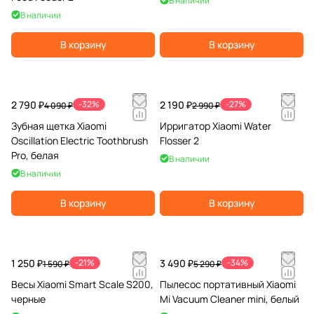
В наличии
В наличии
В корзину
В корзину
2 790 ₽
-32%
2 190 ₽
-27%
4 090 ₽
2 990 ₽
Зубная щетка Xiaomi
Ирригатор Xiaomi Water
Oscillation Electric Toothbrush
Flosser 2
Pro, белая
В наличии
В наличии
В корзину
В корзину
1 250 ₽
-21%
3 490 ₽
-34%
1 590 ₽
5 290 ₽
Весы Xiaomi Smart Scale S200,
Пылесос портативный Xiaomi
черные
Mi Vacuum Cleaner mini, белый