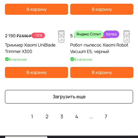
В корзину
В корзину
Яндекс Сплит
Халва
2 190 ₽
-15%
5 390 ₽
-46%
2 590 ₽
9 990 ₽
Триммер Xiaomi UniBlade
Робот-пылесос Xiaomi Robot
Trimmer X300
Vacuum E5, черный
В наличии
В наличии
В корзину
В корзину
Загрузить еще
1
2
3
4
...
7