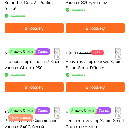
Smart Pet Care Air Purifier,
Vacuum S20+, черный
белый
В наличии
В наличии
В корзину
В корзину
Яндекс Сплит
Халва
5 390 ₽
-33%
1 990 ₽
-45%
7 990 ₽
3 590 ₽
Пылесос вертикальный Xiaomi
Ароматизатор воздуха Xiaomi
Vacuum Cleaner P30
Smart Scent Diffuser
В наличии
В наличии
В корзину
В корзину
Яндекс Сплит
Халва
Яндекс Сплит
Халва
10 990 ₽
-27%
6 990 ₽
-13%
14 990 ₽
7 990 ₽
Пора скидок
Робот-пылесос Xiaomi Robot
Тепловентилятор Xiaomi Smart
Vacuum S40C, белый
Graphene Heater