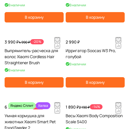
В наличии
В наличии
В корзину
В корзину
3 990 ₽
-20%
2 990 ₽
4 990 ₽
Выпрямитель-расческа для
Ирригатор Soocas W3 Pro,
волос Xiaomi Cordless Hair
голубой
Straightener Brush
В наличии
В наличии
В корзину
В корзину
Яндекс Сплит
Халва
6 990 ₽
-42%
1 890 ₽
-14%
11 990 ₽
2 190 ₽
Умная кормушка для
Весы Xiaomi Body Composition
животных Xiaomi Smart Pet
Scale S400
Food Feeder 2