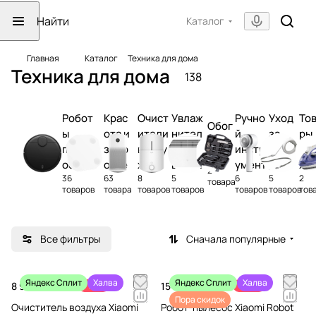
Каталог
Главная
Каталог
Техника для дома
Техника для дома
138
Робот
Крас
Очист
Увлаж
Ручно
Уход
То
Обог
ы
ота и
ители
нител
й
за
ры
рева
пылес
здор
возду
и
инстр
одеж
дл
тели
осы и
овье
ха
возду
умент
дой
жи
2
36
63
8
5
6
5
2
швабр
ха
тн
товара
товаров
товара
товаров
товаров
товаров
товаров
тов
ы
Все фильтры
Сначала популярные
Яндекс Сплит
Халва
Яндекс Сплит
Халва
8 990 ₽
-18%
15 990 ₽
-52%
10 990 ₽
32 990 ₽
Пора скидок
Очиститель воздуха Xiaomi
Робот-пылесос Xiaomi Robot