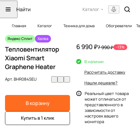
Каталог
Главная
Каталог
Техника для дома
Обогреватели
Т
Яндекс Сплит
Халва
6 990 ₽
7 990 ₽
-13%
Тепловентилятор
Xiaomi Smart
В наличии
Graphene Heater
Рассчитать доставку
Арт.
BHR084SEU
Нашли дешевле?
Реальный цвет товара
может отличаться от
В корзину
представленного в
зависимости от
настроек вашего
Купить в 1 клик
монитора