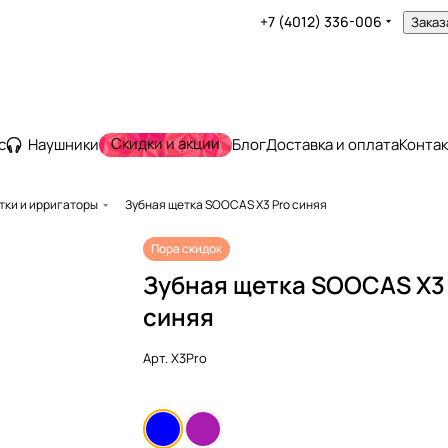
+7 (4012) 336-006
Заказ
Скидки и акции
с
Наушники
Блог
Доставка и оплата
Конта
тки и ирригаторы
Зубная щетка SOOCAS X3 Pro синяя
Пора скидок
Зубная щетка SOOCAS X3
синяя
Арт.
X3Pro