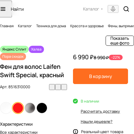
Каталог
Главная
Каталог
Техника для дома
Красота и здоровье
Фены, выпрями
Показать
еще фото
Яндекс Сплит
Халва
6 990 ₽
Пора скидок
8 990 ₽
-22%
Фен для волос Laifen
Swift Special, красный
В корзину
Арт.
8516310000
В наличии
Рассчитать доставку
Нашли дешевле?
Характеристики
Реальный цвет товара
Все характеристики