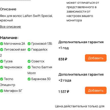
может отличаться от
представленного в
Описание
зависимости от
Фен для волос Laifen Swift Special,
настроек вашего
красный
монитора
Все описание
Наличие:
Дополнительная гарантия
Маточкина 2А
Громовой 13Б
+1 год
Литовский вал
Гвардейск
2
Добавить
838 ₽
Гусев
Советск
Черняховск
Tecno Балтия
Молл
Дополнительная гарантия
Tecno
Баранова 30
+2 года
Эпицентр
Добавить
Мегафон БГ
1 537 ₽
Цена действительна только для