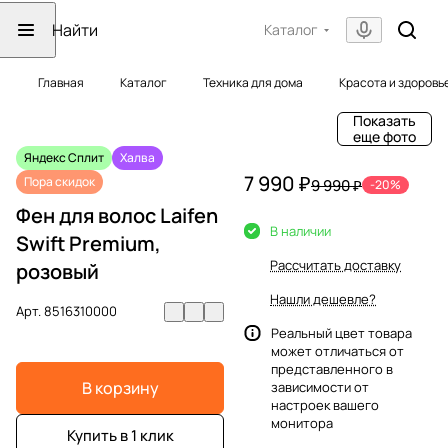
Каталог
Главная
Каталог
Техника для дома
Красота и здоровь
Показать
еще фото
Яндекс Сплит
Халва
7 990 ₽
Пора скидок
9 990 ₽
-20%
Фен для волос Laifen
В наличии
Swift Premium,
Рассчитать доставку
розовый
Нашли дешевле?
Арт.
8516310000
Реальный цвет товара
может отличаться от
представленного в
В корзину
зависимости от
настроек вашего
монитора
Купить в 1 клик