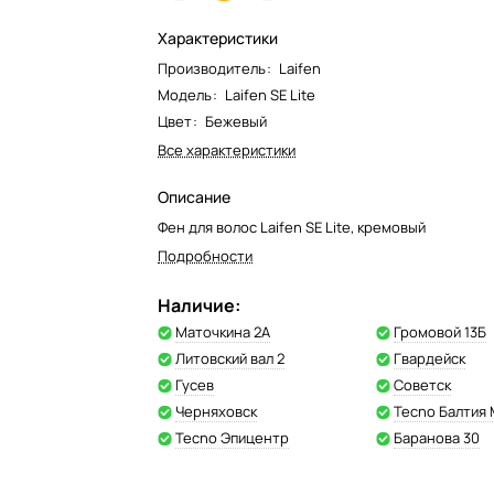
Характеристики
Производитель
:
Laifen
Модель
:
Laifen SE Lite
Цвет
:
Бежевый
Все характеристики
Описание
Фен для волос Laifen SE Lite, кремовый
Подробности
Наличие:
Маточкина 2А
Громовой 13Б
Литовский вал 2
Гвардейск
Гусев
Советск
Черняховск
Tecno Балтия
Tecno Эпицентр
Баранова 30