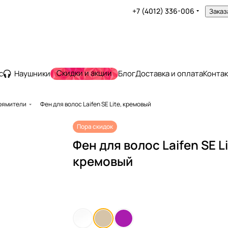
+7 (4012) 336-006
Заказ
Скидки и акции
с
Наушники
Блог
Доставка и оплата
Конта
рямители
Фен для волос Laifen SE Lite, кремовый
Пора скидок
Фен для волос Laifen SE Li
кремовый