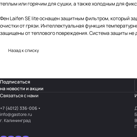
теплым или горячим для сушки, а также холодным для фикс
Фен Laifen SE lite оснащен защитным фильтром, который з
очистки от грязи. Интеллектуальная функция температурно
защищены от теплового повреждения. Система защиты не д
Назад к списку
Подписаться
на новости и акции
Связаться с нами
+7 (4012) 336-006
Д
info@gastore.ru
Б
г. Калининград
В
П