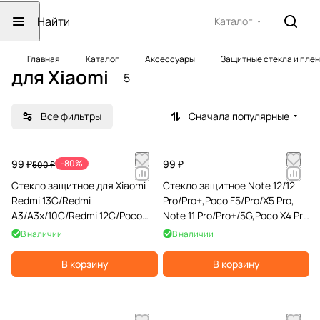
Каталог
Главная
Каталог
Аксессуары
Защитные стекла и пле
для Xiaomi
5
Все фильтры
Сначала популярные
99 ₽
-80%
99 ₽
500 ₽
Стекло защитное для Xiaomi
Стекло защитное Note 12/12
Redmi 13C/Redmi
Pro/Pro+,Poco F5/Pro/X5 Pro,
A3/A3x/10C/Redmi 12C/Poco
Note 11 Pro/Pro+/5G,Poco X4 Pro
C40/Poco C55, FullGlue, черное
5G,12T/Pro
В наличии
В наличии
В корзину
В корзину