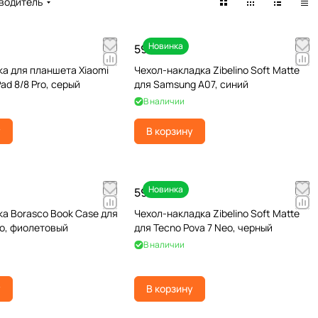
водитель
Новинка
590 ₽
а для планшета Xiaomi
Чехол-накладка Zibelino Soft Matte
Pad 8/8 Pro, серый
для Samsung A07, синий
В наличии
у
В корзину
Новинка
590 ₽
а Borasco Book Case для
Чехол-накладка Zibelino Soft Matte
ro, фиолетовый
для Tecno Pova 7 Neo, черный
В наличии
у
В корзину