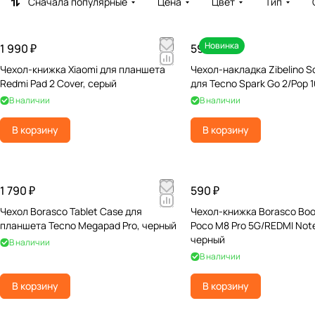
Сначала популярные
Цена
Цвет
Тип
Новинка
1 990 ₽
590 ₽
Чехол-книжка Xiaomi для планшета
Чехол-накладка Zibelino S
Redmi Pad 2 Cover, серый
для Tecno Spark Go 2/Pop 
В наличии
В наличии
В корзину
В корзину
1 790 ₽
590 ₽
Чехол Borasco Tablet Case для
Чехол-книжка Borasco Boo
планшета Tecno Megapad Pro, черный
Poco M8 Pro 5G/REDMI Note
черный
В наличии
В наличии
В корзину
В корзину