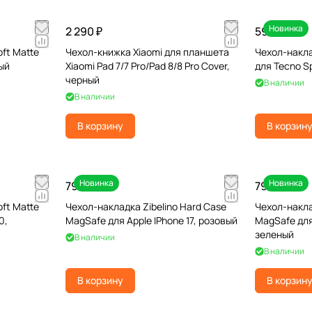
Новинка
2 290 ₽
590 ₽
oft Matte
Чехол-книжка Xiaomi для планшета
Чехол-наклад
ый
Xiaomi Pad 7/7 Pro/Pad 8/8 Pro Cover,
для Tecno Sp
черный
В наличии
В наличии
В корзину
В корзин
Новинка
Новинка
790 ₽
790 ₽
oft Matte
Чехол-накладка Zibelino Hard Case
Чехол-накла
0,
MagSafe для Apple IPhone 17, розовый
MagSafe для 
зеленый
В наличии
В наличии
В корзину
В корзин