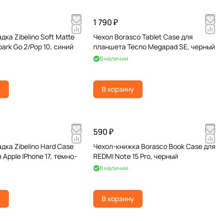
1 790 ₽
ка Zibelino Soft Matte
Чехол Borasco Tablet Case для
ark Go 2/Pop 10, синий
планшета Tecno Megapad SE, черный
В наличии
у
В корзину
590 ₽
дка Zibelino Hard Case
Чехол-книжка Borasco Book Case для
Apple IPhone 17, темно-
REDMI Note 15 Pro, черный
В наличии
у
В корзину