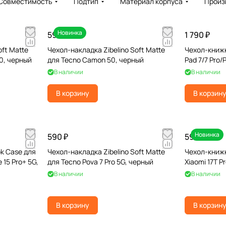
Совместимость
Подтип
Материал корпуса
Произ
Новинка
590 ₽
1 790 ₽
oft Matte
Чехол-накладка Zibelino Soft Matte
Чехол-книжк
10, черный
для Tecno Camon 50, черный
Pad 7/7 Pro/
В наличии
В наличии
В корзину
В корзин
Новинка
590 ₽
590 ₽
k Case для
Чехол-накладка Zibelino Soft Matte
Чехол-книжк
 15 Pro+ 5G,
для Tecno Pova 7 Pro 5G, черный
Xiaomi 17T P
В наличии
В наличии
В корзину
В корзин