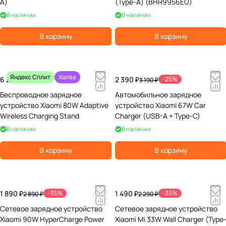
A)
(Type-A) (BHR9956EU)
В наличии
В наличии
В корзину
В корзину
Яндекс Сплит
Халва
6 290 ₽
2 390 ₽
-25%
3 190 ₽
Беспроводное зарядное
Автомобильное зарядное
устройство Xiaomi 80W Adaptive
устройство Xiaomi 67W Car
Wireless Charging Stand
Charger (USB-A + Type-C)
В наличии
В наличии
В корзину
В корзину
1 890 ₽
-35%
1 490 ₽
-35%
2 890 ₽
2 290 ₽
Сетевое зарядное устройство
Сетевое зарядное устройство
Xiaomi 90W HyperCharge Power
Xiaomi Mi 33W Wall Charger (Type