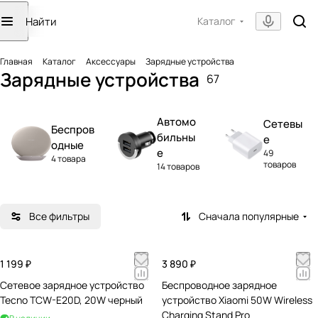
Каталог
Главная
Каталог
Аксессуары
Зарядные устройства
Зарядные устройства
67
Автомо
Сетевы
Беспров
бильны
е
одные
е
49
4 товара
товаров
14 товаров
Все фильтры
Сначала популярные
1 199 ₽
3 890 ₽
Сетевое зарядное устройство
Беспроводное зарядное
Tecno TCW-E20D, 20W черный
устройство Xiaomi 50W Wireless
Charging Stand Pro