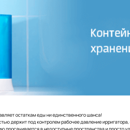
тавляет остаткам еды ни единственного шанса!
стью держит под контролем рабочее давление ирригатора,
нию просачивается в недоступные пространства и просто у