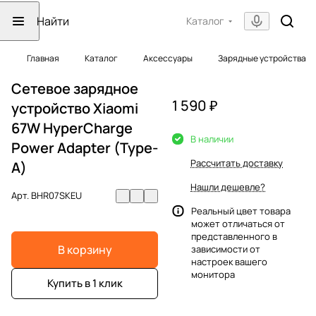
Каталог
Главная
Каталог
Аксессуары
Зарядные устройства
Сетевое зарядное
1 590 ₽
устройство Xiaomi
67W HyperCharge
В наличии
Power Adapter (Type-
Рассчитать доставку
A)
Нашли дешевле?
Арт.
BHR07SKEU
Реальный цвет товара
может отличаться от
представленного в
В корзину
зависимости от
настроек вашего
монитора
Купить в 1 клик