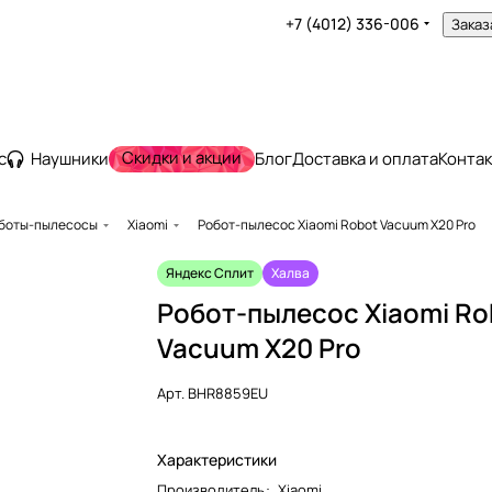
+7 (4012) 336-006
Заказ
Скидки и акции
с
Наушники
Блог
Доставка и оплата
Конта
боты-пылесосы
Xiaomi
Робот-пылесос Xiaomi Robot Vacuum X20 Pro
Яндекс Сплит
Халва
Робот-пылесос Xiaomi Ro
Vacuum X20 Pro
Арт.
BHR8859EU
Характеристики
Производитель
:
Xiaomi