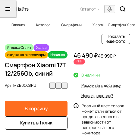
Каталог
Главная
Каталог
Смартфоны
Xiaomi
Смартфон Xiaom
Показать
еще фото
Яндекс Сплит
Халва
46 490 ₽
скидка на аксессуары
Новинка
49 990 ₽
-7%
Смартфон Xiaomi 17T
12/256Gb, синий
В наличии
Арт.
MZB0O28RU
Рассчитать доставку
Нашли дешевле?
Реальный цвет товара
В корзину
может отличаться от
представленного в
зависимости от
Купить в 1 клик
настроек вашего
монитора