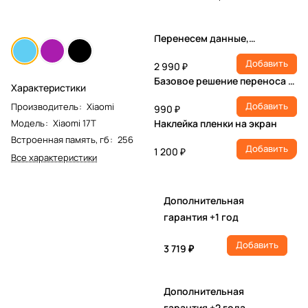
Перенесем данные,
настроим учетную запись,
Добавить
установим ПО
2 990 ₽
Базовое решение переноса и
Характеристики
настройки
Добавить
Производитель
:
Xiaomi
990 ₽
Модель
:
Xiaomi 17T
Наклейка пленки на экран
Встроенная память, гб
:
256
Добавить
1 200 ₽
Все характеристики
Дополнительная
гарантия +1 год
Добавить
3 719 ₽
Дополнительная
гарантия +2 года