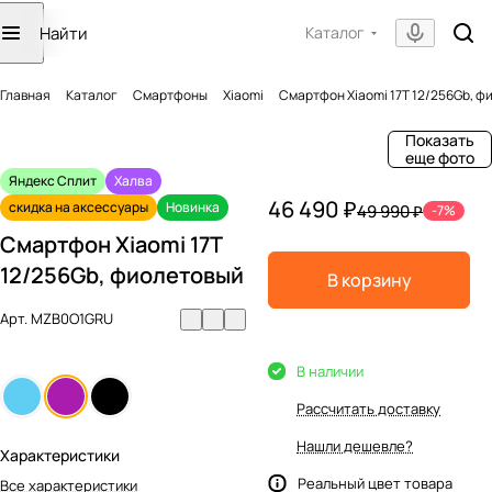
Каталог
Главная
Каталог
Смартфоны
Xiaomi
Смартфон Xiaomi 17T 12/256Gb, ф
Показать
еще фото
Яндекс Сплит
Халва
46 490 ₽
скидка на аксессуары
Новинка
49 990 ₽
-7%
Смартфон Xiaomi 17T
12/256Gb, фиолетовый
В корзину
Арт.
MZB0O1GRU
В наличии
Рассчитать доставку
Нашли дешевле?
Характеристики
Реальный цвет товара
Все характеристики