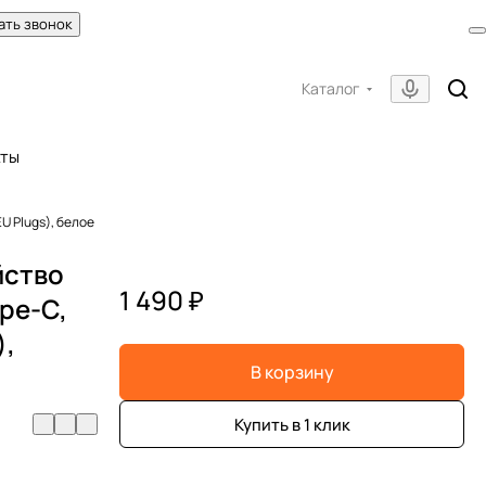
ать звонок
Каталог
кты
EU Plugs), белое
йство
1 490 ₽
ype-C,
),
В корзину
Купить в 1 клик