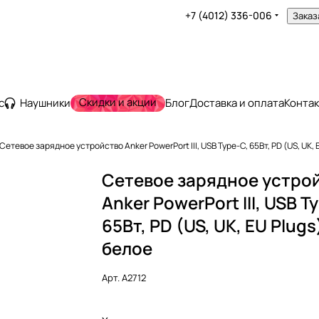
+7 (4012) 336-006
Заказ
Скидки и акции
с
Наушники
Блог
Доставка и оплата
Конта
Сетевое зарядное устройство Anker PowerPort III, USB Type-C, 65Вт, PD (US, UK, 
Сетевое зарядное устро
Anker PowerPort III, USB T
65Вт, PD (US, UK, EU Plugs
белое
Арт.
A2712