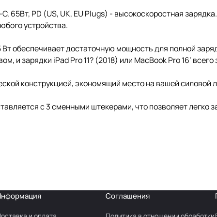
-C, 65Вт, PD (US, UK, EU Plugs) - высокоскоростная зарядк
юбого устройства.
т обеспечивает достаточную мощность для полной зарядки
, и зарядки iPad Pro 11? (2018) или MacBook Pro 16’ всего з
кой конструкцией, экономящий место на вашей силовой ле
тавляется с 3 сменными штекерами, что позволяет легко з
Информация
Соглашения
оставка и оплата
Политика в отношении обработки