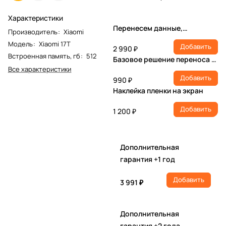
Характеристики
Перенесем данные,
Производитель
:
Xiaomi
настроим учетную запись,
Модель
:
Xiaomi 17T
Добавить
установим ПО
2 990 ₽
Встроенная память, гб
:
512
Базовое решение переноса и
Все характеристики
настройки
Добавить
990 ₽
Наклейка пленки на экран
Добавить
1 200 ₽
Дополнительная
гарантия +1 год
Добавить
3 991 ₽
Дополнительная
гарантия +2 года