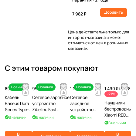
Добавить
7 982 ₽
Цена действительна только для
интернет-магазина и может
отличаться от цен в розничных
магазинах
С этим товаром покупают
Новинка
Новинка
Новинка
890 ₽
990 ₽
1 190 ₽
1 490 ₽
1 890 ₽
-21%
Кабель
Сетевое зарядное
Сетевое
Наушники
Baseus Dura
устройство
зарядное
беспроводные
Series Type-C
Zibelino Fast
устройство
Xiaomi REDMI
to Type-C,
Charge 18W USB
Zibelino Fast
В наличии
В наличии
В наличии
Buds 8
100W, 1m,
QC/25W Type-C
Charge GaN 45W
В наличии
Active,
черный
PD, белый
Type-C PD, белый
черные
В
В