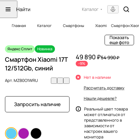
Каталог
Главная
Каталог
Смартфоны
Xiaomi
Смартфон Xiaom
Показать
еще фото
Яндекс Сплит
Новинка
49 890 ₽
54 990 ₽
Смартфон Xiaomi 17T
-9%
12/512Gb, синий
Нет в наличии
Арт.
MZB0O1WRU
Рассчитать доставку
Нашли дешевле?
Запросить наличие
Реальный цвет товара
может отличаться от
представленного в
зависимости от
настроек вашего
монитора