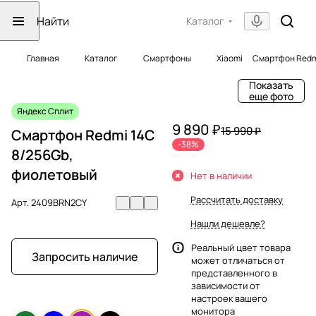
Каталог
Главная
Каталог
Смартфоны
Xiaomi
Смартфон Redm
Показать
еще фото
Яндекс Сплит
9 890 ₽
15 990 ₽
Смартфон Redmi 14C
-38%
8/256Gb,
фиолетовый
Нет в наличии
Рассчитать доставку
Арт.
2409BRN2CY
Нашли дешевле?
Реальный цвет товара
Запросить наличие
может отличаться от
представленного в
зависимости от
настроек вашего
монитора