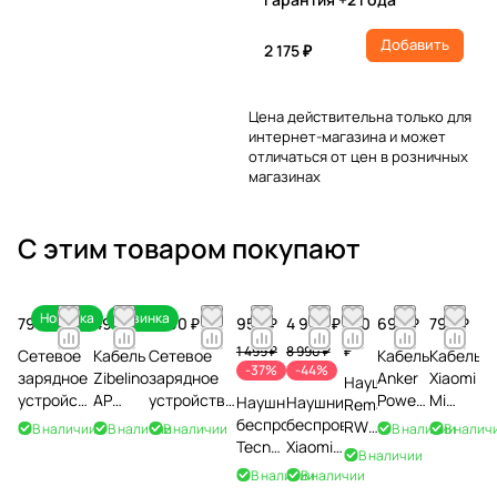
Добавить
2 175 ₽
Цена действительна только для
интернет-магазина и может
отличаться от цен в розничных
магазинах
С этим товаром покупают
Новинка
Новинка
790 ₽
490 ₽
1 590 ₽
950 ₽
4 990 ₽
190
690 ₽
790 ₽
₽
1 499 ₽
8 990 ₽
Сетевое
Кабель
Сетевое
Кабель
Кабель
-37%
-44%
зарядное
Zibelino
зарядное
Anker
Xiaomi
Наушники
устройство
AP
устройство
PowerLine
Mi
Наушники
Наушники
Remax
Zibelino
Type-C
Baseus
USB to
Braided
беспроводные
беспроводные
RW-
В наличии
В наличии
В наличии
В наличии
В налич
Fast
to
GAN5S
USB-C
USB
Tecno
Xiaomi
108,
В наличии
Charge
Type-C
PD20W
0,9m,
Type-
Buds 4
Redmi
черный
В наличии
В наличии
20W
60W,
Type-C
белый
C 1м,
Air,
Buds 6