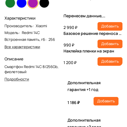
Перенесем данные,
Характеристики
настроим учетную запись,
Производитель
:
Xiaomi
Добавить
установим ПО
2 990 ₽
Модель
:
Redmi 14C
Базовое решение переноса и
настройки
Встроенная память, гб
:
256
Добавить
990 ₽
Все характеристики
Наклейка пленки на экран
Описание
Добавить
1 200 ₽
Смартфон Redmi 14C 8/256Gb,
фиолетовый
Подробности
Дополнительная
гарантия +1 год
Добавить
1 186 ₽
Дополнительная
гарантия +2 года