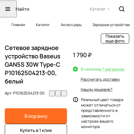
Каталог
Главная
Каталог
Аксессуары
Зарядные устройства
Показать
еще фото
Сетевое зарядное
1 790 ₽
устройство Baseus
GAN5S 30W Type-C
В наличии
в 7 магазинах
P10162504213-00,
Рассчитать доставку
белый
Нашли дешевле?
Арт.
P10162504213-00
Реальный цвет товара
может отличаться от
представленного в
В корзину
зависимости от
настроек вашего
монитора
Купить в 1 клик