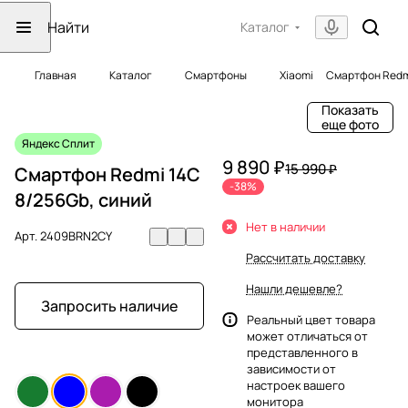
Каталог
Главная
Каталог
Смартфоны
Xiaomi
Смартфон Redmi
Показать
еще фото
Яндекс Сплит
9 890 ₽
15 990 ₽
Смартфон Redmi 14C
-38%
8/256Gb, синий
Нет в наличии
Арт.
2409BRN2CY
Рассчитать доставку
Нашли дешевле?
Запросить наличие
Реальный цвет товара
может отличаться от
представленного в
зависимости от
настроек вашего
монитора