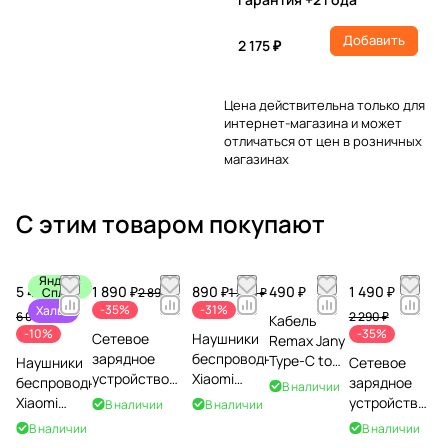
Добавить
2 175 ₽
Цена действительна только для
интернет-магазина и может
отличаться от цен в розничных
магазинах
С этим товаром покупают
Яндекс
5 490 ₽
1 890 ₽
890 ₽
490 ₽
1 490 ₽
Сплит
2 890 ₽
1 290 ₽
-35%
-31%
Халва
6 090 ₽
2 290 ₽
Кабель
-10%
-35%
Сетевое
Наушники
Remax Jany
зарядное
беспроводные
Type-C to
Наушники
Сетевое
устройство
Xiaomi
Lightning,
беспроводные
зарядное
В наличии
Xiaomi 90W
Redmi Buds
20W, 1м,
Xiaomi
устройство
В наличии
В наличии
HyperCharge
6 Play,
RC-171
REDMI
Xiaomi Mi
В наличии
В наличии
Power Adapter
черные
нейлон,
Buds 8 Pro,
33W Wall