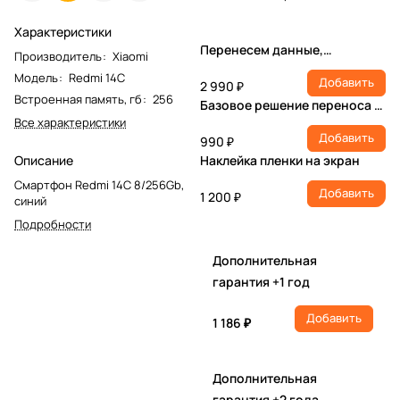
Характеристики
Перенесем данные,
Производитель
:
Xiaomi
настроим учетную запись,
Модель
:
Redmi 14C
Добавить
установим ПО
2 990 ₽
Встроенная память, гб
:
256
Базовое решение переноса и
Все характеристики
настройки
Добавить
990 ₽
Описание
Наклейка пленки на экран
Смартфон Redmi 14C 8/256Gb,
Добавить
1 200 ₽
синий
Подробности
Дополнительная
гарантия +1 год
Добавить
1 186 ₽
Дополнительная
гарантия +2 года