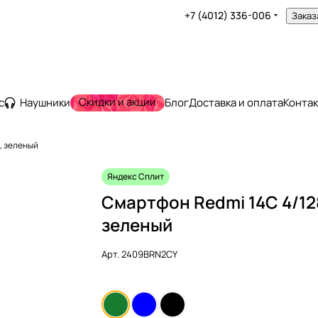
+7 (4012) 336-006
Заказ
Скидки и акции
с
Наушники
Блог
Доставка и оплата
Конта
, зеленый
Яндекс Сплит
Смартфон Redmi 14C 4/12
зеленый
Арт.
2409BRN2CY