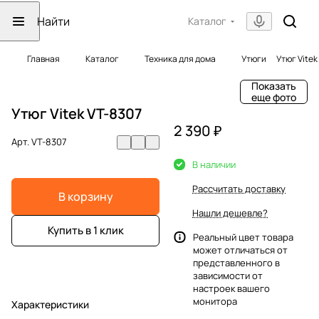
Каталог
Главная
Каталог
Техника для дома
Утюги
Утюг Vitek
Показать
еще фото
Утюг Vitek VT-8307
2 390 ₽
Арт.
VT-8307
В наличии
Рассчитать доставку
В корзину
Нашли дешевле?
Купить в 1 клик
Реальный цвет товара
может отличаться от
представленного в
зависимости от
настроек вашего
монитора
Характеристики