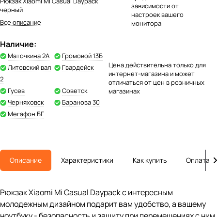
Рюкзак Xiaomi Mi Casual Daypack
зависимости от
черный
настроек вашего
Все описание
монитора
Наличие:
Маточкина 2А
Громовой 13Б
Цена действительна только для
Литовский вал
Гвардейск
интернет-магазина и может
2
отличаться от цен в розничных
Гусев
Советск
магазинах
Черняховск
Баранова 30
Мегафон БГ
Описание
Характеристики
Как купить
Оплата
Рюкзак Xiaomi Mi Casual Daypack с интересным
молодежным дизайном подарит вам удобство, а вашему
ноутбуку - безопасность и защиту при перемещениях с ним