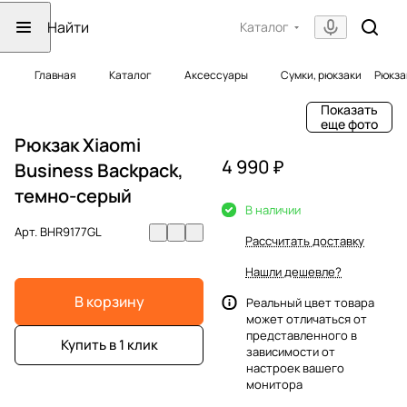
Каталог
Главная
Каталог
Аксессуары
Сумки, рюкзаки
Рюкза
Показать
еще фото
Рюкзак Xiaomi
4 990 ₽
Business Backpack,
темно-серый
В наличии
Арт.
BHR9177GL
Рассчитать доставку
Нашли дешевле?
В корзину
Реальный цвет товара
может отличаться от
представленного в
Купить в 1 клик
зависимости от
настроек вашего
монитора