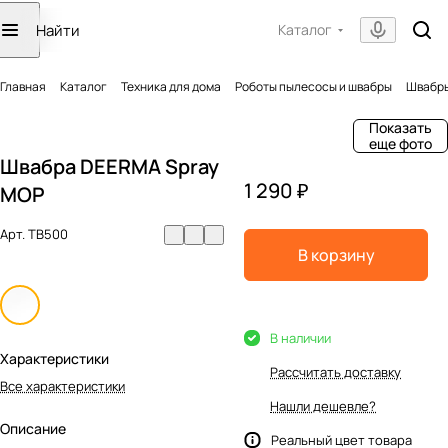
Каталог
Главная
Каталог
Техника для дома
Роботы пылесосы и швабры
Швабры
Показать
еще фото
Швабра DEERMA Spray
1 290 ₽
MOP
Арт.
TB500
В корзину
В наличии
Характеристики
Рассчитать доставку
Все характеристики
Нашли дешевле?
Описание
Реальный цвет товара