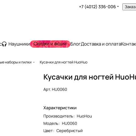
+7 (4012) 336-006
Заказ
Скидки и акции
с
Наушники
Блог
Доставка и оплата
Конта
е наборы и пилки
Кусачки для ногтей HuoHuo
Кусачки для ногтей HuoH
Арт.
HU0060
Характеристики
Производитель
:
HuoHou
Модель
:
HU0060
Цвет
:
Серебристый