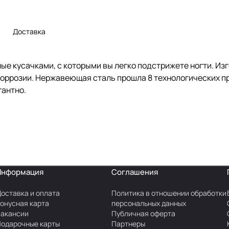
Доставка
е кусачками, с которыми вы легко подстрижете ногти. Из
коррозии. Нержавеющая сталь прошла 8 технологических п
гантно.
Информация
Соглашения
оставка и оплата
Политика в отношении обработки
онусная карта
персональных данных
акансии
Публичная оферта
одарочные карты
Партнеры