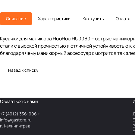
Описание
Характеристики
Как купить
Оплата
Кусачки для маникюра HuoHou HU0060 – острые маникюрны
стали с высокой прочностью и отличной устойчивостью к 
благодаря чему маникюрный аксессуар смотрится так эле
Назад к списку
Связаться с нами
+7 (4012) 336-006
Д
info@gastore.ru
Б
г. Калининград
В
П