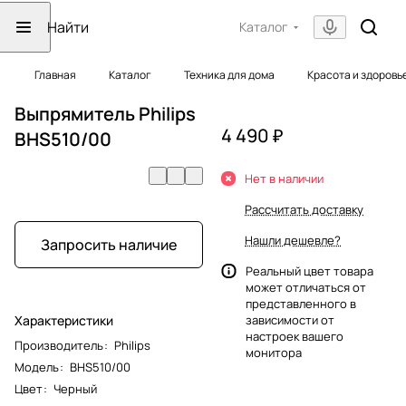
Каталог
Главная
Каталог
Техника для дома
Красота и здоровь
Выпрямитель Philips
4 490 ₽
BHS510/00
Нет в наличии
Рассчитать доставку
Нашли дешевле?
Запросить наличие
Реальный цвет товара
может отличаться от
представленного в
Характеристики
зависимости от
настроек вашего
Производитель
:
Philips
монитора
Модель
:
BHS510/00
Цвет
:
Черный