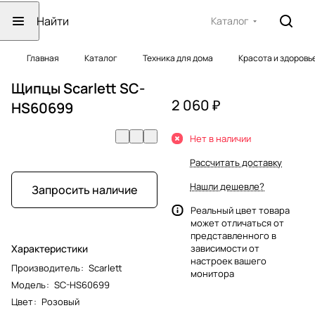
Каталог
Главная
Каталог
Техника для дома
Красота и здоровь
Щипцы Scarlett SC-
2 060 ₽
HS60699
Нет в наличии
Рассчитать доставку
Нашли дешевле?
Запросить наличие
Реальный цвет товара
может отличаться от
представленного в
Характеристики
зависимости от
настроек вашего
Производитель
:
Scarlett
монитора
Модель
:
SC-HS60699
Цвет
:
Розовый