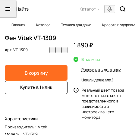
Каталог
Главная
Каталог
Техника для дома
Красота и здоровь
Фен Vitek VT-1309
1 890 ₽
Арт.
VT-1309
В наличии
Рассчитать доставку
В корзину
Нашли дешевле?
Купить в 1 клик
Реальный цвет товара
может отличаться от
представленного в
зависимости от
настроек вашего
монитора
Характеристики
Производитель
:
Vitek
Модель
:
VT-1309