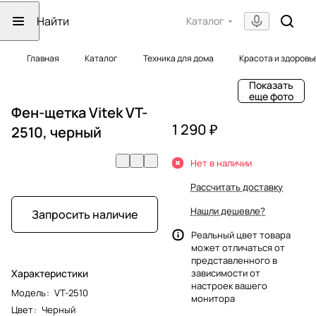
Каталог
Главная
Каталог
Техника для дома
Красота и здоровь
Показать
еще фото
Фен-щетка Vitek VT-
1 290 ₽
2510, черный
Нет в наличии
Рассчитать доставку
Нашли дешевле?
Запросить наличие
Реальный цвет товара
может отличаться от
представленного в
Характеристики
зависимости от
настроек вашего
Модель
:
VT-2510
монитора
Цвет
:
Черный