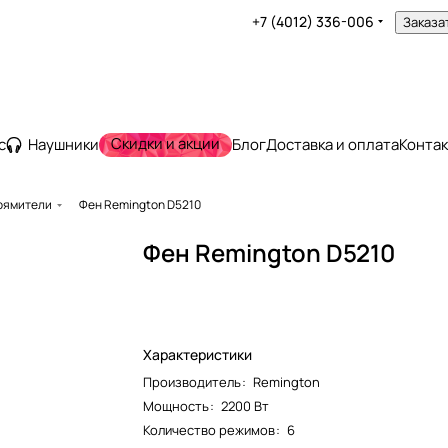
+7 (4012) 336-006
Заказа
Скидки и акции
с
Наушники
Блог
Доставка и оплата
Конта
рямители
Фен Remington D5210
Фен Remington D5210
Характеристики
Производитель
:
Remington
Мощность
:
2200 Вт
Количество режимов
:
6