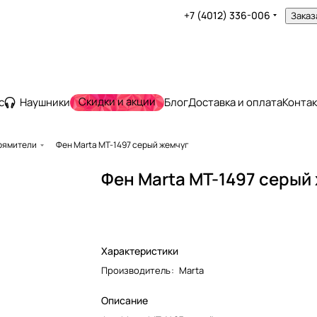
+7 (4012) 336-006
Заказ
Скидки и акции
с
Наушники
Блог
Доставка и оплата
Конта
рямители
Фен Marta MT-1497 серый жемчуг
Фен Marta MT-1497 серый
Характеристики
Производитель
:
Marta
Описание