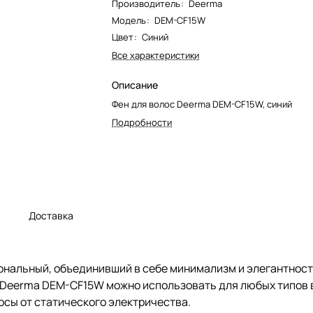
Производитель
:
Deerma
Модель
:
DEM-CF15W
Цвет
:
Синий
Все характеристики
Описание
Фен для волос Deerma DEM-CF15W, синий
Подробности
а
Доставка
нальный, объединивший в себе минимализм и элегантност
Deerma DEM-CF15W можно использовать для любых типов в
сы от статического электричества.