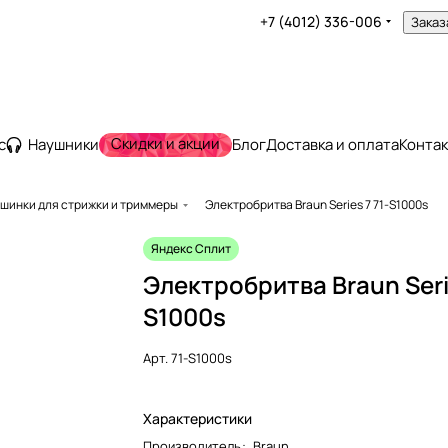
+7 (4012) 336-006
Заказ
Скидки и акции
с
Наушники
Блог
Доставка и оплата
Конта
ашинки для стрижки и триммеры
Электробритва Braun Series 7 71-S1000s
Яндекс Сплит
Электробритва Braun Serie
S1000s
Арт.
71-S1000s
Характеристики
Производитель
:
Braun