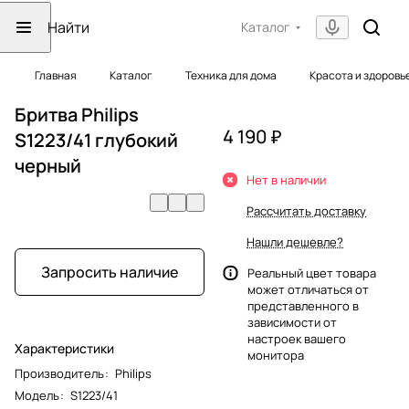
Каталог
Главная
Каталог
Техника для дома
Красота и здоровь
Бритва Philips
4 190 ₽
S1223/41 глубокий
черный
Нет в наличии
Рассчитать доставку
Нашли дешевле?
Запросить наличие
Реальный цвет товара
может отличаться от
представленного в
зависимости от
настроек вашего
Характеристики
монитора
Производитель
:
Philips
Модель
:
S1223/41