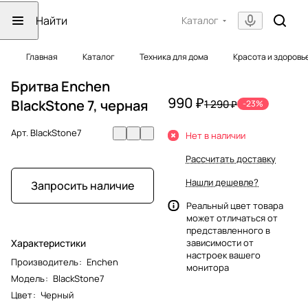
Каталог
Главная
Каталог
Техника для дома
Красота и здоровь
Бритва Enchen
990 ₽
BlackStone 7, черная
1 290 ₽
-23%
Арт.
BlackStone7
Нет в наличии
Рассчитать доставку
Нашли дешевле?
Запросить наличие
Реальный цвет товара
может отличаться от
представленного в
Характеристики
зависимости от
настроек вашего
Производитель
:
Enchen
монитора
Модель
:
BlackStone7
Цвет
:
Черный