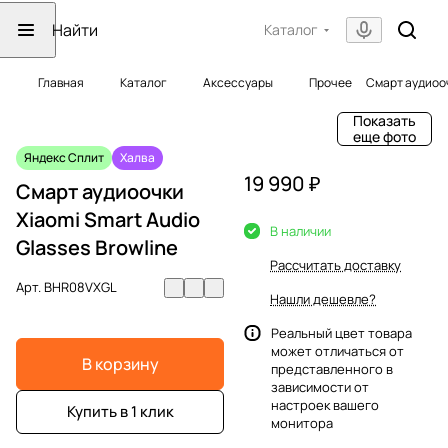
Каталог
Главная
Каталог
Аксессуары
Прочее
Смарт аудиооч
Показать
еще фото
Яндекс Сплит
Халва
19 990 ₽
Смарт аудиоочки
Xiaomi Smart Audio
В наличии
Glasses Browline
Рассчитать доставку
Арт.
BHR08VXGL
Нашли дешевле?
Реальный цвет товара
может отличаться от
В корзину
представленного в
зависимости от
настроек вашего
Купить в 1 клик
монитора