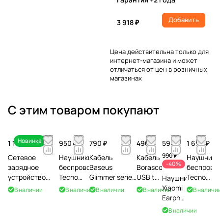
Добавить
3 918 ₽
Цена действительна только для
интернет-магазина и может
отличаться от цен в розничных
магазинах
С этим товаром покупают
Новинка
1 190 ₽
950 ₽
790 ₽
490 ₽
590 ₽
1 690 ₽
990 ₽
Сетевое
Наушники
Кабель
Кабель
Наушники
-40%
зарядное
беспроводные
Baseus
Borasco
беспрово
устройство
Tecno
Glimmer series
USB to
Tecno
Наушники
Zibelino Fast
Buds 4
CADH000701
Type-C,
Buds 4,
Xiaomi
В наличии
В наличии
В наличии
В наличии
В наличи
Charge GaN
Air ECO,
Type-C to
2A, 1м,
белые
Earphones
27W USB
белые
Type-C, 2.4A,
черный
Type-C,
В наличии
QC/45W Type-C
100W, 1m,
черные