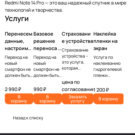
Redmi Note 14 Pro — это ваш надежный спутник в мире
технологий и творчества.
Услуги
Перенесем
Базовое
Страховани
Наклейка
данные,
решение
е устройства
пленки на
настроим
переноса и
экран
Страхование
учетную
настройки
устройства –
Переход на
Переход на
Услуга по
это услуга,
запись,
новый
новый
наклеиванию
которая
смартфон не
смартфон не
гидрогелевой
установим
позволяет
должен быть
должен быть
пленки
ПО
защитить
головной
головной
представляет
цена по
владельца
болью.
болью.
собой процесс
2 990 ₽
990 ₽
согласованию
1 200 ₽
устройства от
Доверьте
Доверьте
защиты экрана
В
В
Заказать
различных
В корзину
самую
самую
мобильного
корзину
корзину
услугу
рисков,
сложную
сложную
устройства от
связанных с
часть —
часть —
царапин и
его
перенос
перенос
повреждений с
Назад к списку
повреждением,
данных и
данных и
помощью
утратой или
настройку —
настройку —
специального
кражей.