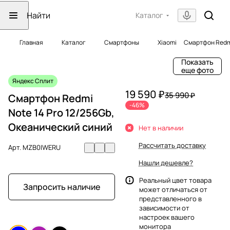
Каталог
Главная
Каталог
Смартфоны
Xiaomi
Смартфон Redmi
Показать
еще фото
Яндекс Сплит
19 590 ₽
35 990 ₽
Смартфон Redmi
-46%
Note 14 Pro 12/256Gb,
Океанический синий
Нет в наличии
Рассчитать доставку
Арт.
MZB0IWERU
Нашли дешевле?
Реальный цвет товара
Запросить наличие
может отличаться от
представленного в
зависимости от
настроек вашего
монитора