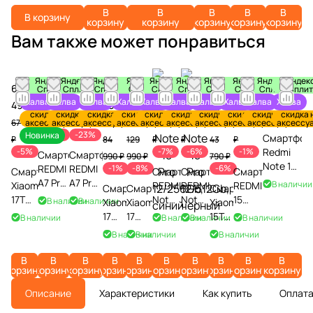
PD, белый
черный
В
В
В
В
В
В корзину
корзину
корзину
корзину
корзину
корзину
Вам также может понравиться
Яндекс
Яндекс
Яндекс
Яндекс
Яндекс
Яндекс
Яндекс
Яндекс
Яндекс
Яндек
64
9 290
9 290
84
118
27
31
40
13
28 490 ₽
Сплит
Сплит
Сплит
Сплит
Сплит
Сплит
Сплит
Сплит
Сплит
Спли
Халва
Халва
Халва
Халва
Халва
Халва
Халва
Халва
Халва
Халва
490 ₽
₽
₽
490
990
790 ₽
790 ₽
990
790 ₽
48 990 ₽
скидка на
скидка на
скидка на
скидка на
скидка на
скидка на
скидка на
скидка на
скидка на
скидка 
-42%
₽
₽
₽
67 990
аксессуары
11 990 ₽
аксессуары
11 990 ₽
аксессуары
аксессуары
аксессуары
29 990
аксессуары
33 990
аксессуары
аксессуары
13 990
аксессуары
аксессу
-23%
-23%
Новинка
Смартфон
₽
84
129
₽
₽
43
₽
-5%
-7%
-6%
-1%
Redmi
Смартфон
Смартфон
990 ₽
990 ₽
790 ₽
Note 14
REDMI
REDMI
-1%
-8%
-6%
Смартфон
Смартфон
Смартфон
Смартфон
Pro+ 5G
A7 Pro
A7 Pro
В наличии
Xiaomi
REDMI
REDMI
REDMI
Смартфон
Смартфон
Смартфон
8/256Gb,
4/128Gb,
4/128Gb,
17T
Note
Note
15
В наличии
В наличии
Xiaomi
Xiaomi
Xiaomi
Полуночн
Туманно-
Закатный
Pro
15 Pro
15 Pro
6/128Gb,
17
17
15T
В наличии
В наличии
В наличии
В наличии
черный
голубой
оранжевый
12/256Gb,
12/256Gb,
12/512Gb,
Титановый
12/256Gb,
Ultra
12/256Gb,
В наличии
В наличии
В наличии
черный
синий
черный
Серый
черный
16/512Gb,
черный
черный
В
В
В
В
В
В
В
В
В
В
корзину
корзину
корзину
корзину
корзину
корзину
корзину
корзину
корзину
корзину
Описание
Характеристики
Как купить
Оплат