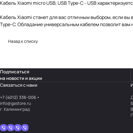
Кабель Xiaomi micro USB, USB Type-C - USB характеризуется
Кабель Xiaomi станет для вас отличным выбором, если вы 
Type-C. Обладание универсальным кабелем позволит вам н
Назад к списку
Подписаться
на новости и акции
Связаться с нами
+7 (4012) 336-006
Д
info@gastore.ru
Б
г. Калининград
В
П