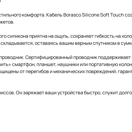
р
ильного комфорта. Кабель Borasco Silicone Soft Touch созд
жетов.
го силикона приятна на ощупь, сохраняет гибкость на холод
о складывается, оставаясь вашим верным спутником в сумк
проводник. Сертифицированный проводник поддерживает 
вить» смартфон, планшет, наушники или портативную колон
щищены от перегибов и механических повреждений, гарант
миссов. Он заряжает ваши устройства быстро, служит долго