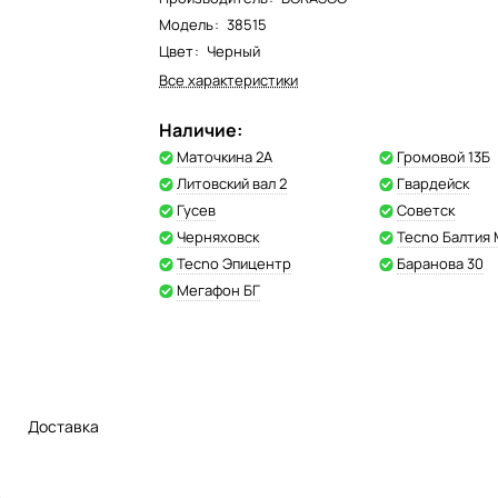
Модель
:
38515
Цвет
:
Черный
Все характеристики
Наличие:
Маточкина 2А
Громовой 13Б
Литовский вал 2
Гвардейск
Гусев
Советск
Черняховск
Tecno Балтия
Tecno Эпицентр
Баранова 30
Мегафон БГ
Доставка