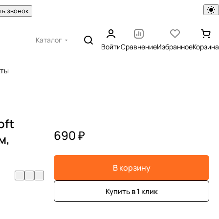
ть звонок
Каталог
Войти
Сравнение
Избранное
Корзина
кты
oft
690 ₽
м,
В корзину
Купить в 1 клик