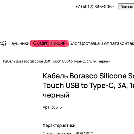
+7 (4012) 336-006
Заказа
Скидки и акции
с
Наушники
Блог
Доставка и оплата
Конта
Кабель Borasco Silicone Soft Touch USB to Type-C, 3A, 1м, черный
Кабель Borasco Silicone S
Touch USB to Type-C, 3A, 1
черный
Арт.
38515
Характеристики
Производитель
:
BORASCO