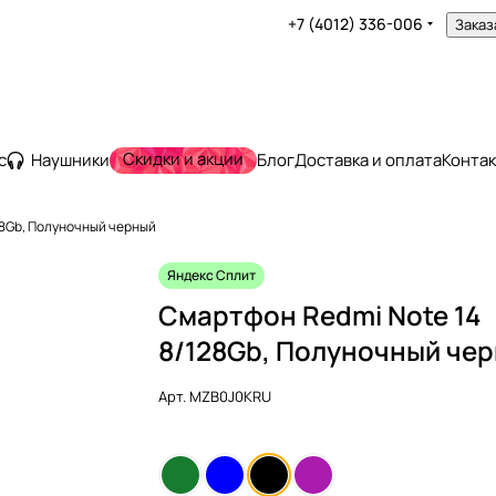
+7 (4012) 336-006
Заказ
Скидки и акции
с
Наушники
Блог
Доставка и оплата
Конта
28Gb, Полуночный черный
Яндекс Сплит
Смартфон Redmi Note 14
8/128Gb, Полуночный че
Арт.
MZB0J0KRU