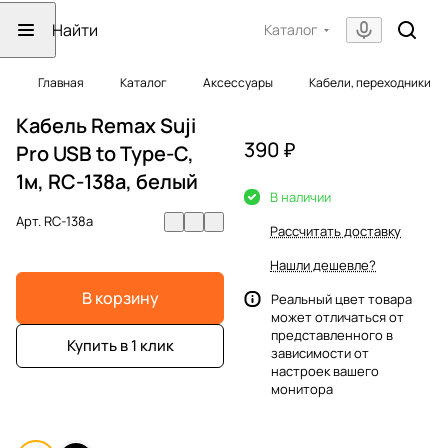
Каталог
Главная
Каталог
Аксессуары
Кабели, переходники
Кабель Remax Suji
390 ₽
Pro USB to Type-C,
1м, RC-138a, белый
В наличии
Арт.
RC-138a
Рассчитать доставку
Нашли дешевле?
В корзину
Реальный цвет товара
может отличаться от
представленного в
Купить в 1 клик
зависимости от
настроек вашего
монитора